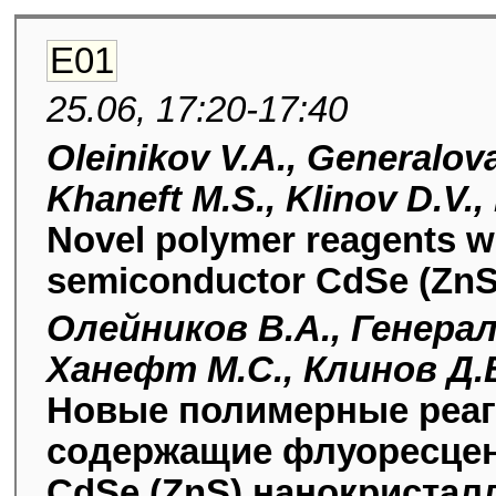
E01
25.06, 17:20-17:40
Oleinikov V.A., Generalova
Khaneft M.S., Klinov D.V.,
Novel polymer reagents w
semiconductor CdSe (ZnS)
Олейников В.А., Генерал
Ханефт М.С., Клинов Д.В
Новые полимерные реаг
содержащие флуоресце
CdSe (ZnS) нанокристал