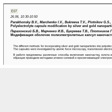
E07
26.06, 10:30-10:50
Parakhonsky B.V., Marchenko I.V., Bukreeva T.V., Plotnikov G.S.,
Polyelectrolyte capsule modification by silver and gold nanopart
Парахонский Б.В., Марченко И.В., Букреева Т.В., Плотников Г
Модификация оболочек полиэлектролитных капсул наночасти
The different methods for incorporating silver and gold nanoparticles into polyele
The capsules were investigated by atomic force microscopy, transmission electron
В работе предложены различные способы включения наночастиц золота и
образцов проводили методами атомно-силовой и просвечивающей электронн