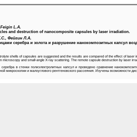
 Feigin L.A.
icles and destruction of nanocomposite capsules by laser irradiation.
.С., Фейгин Л.А.
цами серебра и золота и разрушение нанокомпозитных капсул возд
ctrolyte shells of capsules are suggested and the results are compared of the effect of laser 
 microscopy and small-angle X-ray scattering. The remote capsule destruction by laser irra
 серебра в стенки полиэлектролитных капсул и проведено сравнение нанокомпозит
ой микроскопии и малоуглового рентгеновского рассеяния. Изучены возможности дис