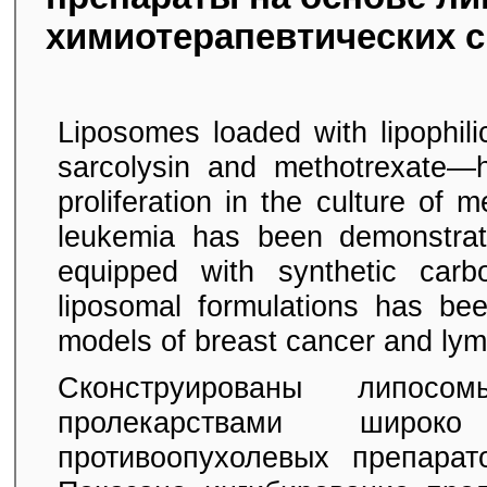
химиотерапевтических с
Liposomes loaded with lipophil
sarcolysin and methotrexate—h
proliferation in the culture of 
leukemia has been demonstrat
equipped with synthetic carb
liposomal formulations has b
models of breast cancer and lym
Сконструированы липосо
пролекарствами широ
противоопухолевых препарат