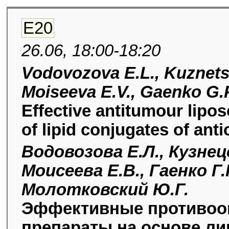
E20
26.06, 18:00-18:20
Vodovozova E.L., Kuznets
Moiseeva E.V., Gaenko G.P
Effective antitumour lipo
of lipid conjugates of ant
Водовозова Е.Л., Кузнецо
Моисеева Е.В., Гаенко Г.
Молотковский Ю.Г.
Эффективные противоо
препараты на основе л