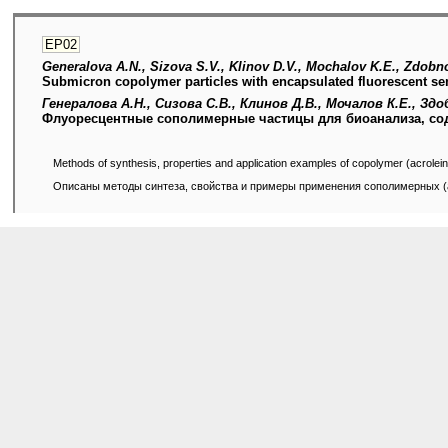
EP02
Generalova A.N., Sizova S.V., Klinov D.V., Mochalov K.E., Zdobno
Submicron copolymer particles with encapsulated fluorescent se
Генералова А.Н., Сизова С.В., Клинов Д.В., Мочалов К.Е., Здо
Флуоресцентные сополимерные частицы для биоанализа, со
Methods of synthesis, properties and application examples of copolymer (acrol
Описаны методы синтеза, свойства и примеры применения сополимерных 