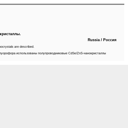
кристаллы.
Russia / Россия
ocrystals are described.
флуорофора использованы полупроводниковые CdSe/ZnS-нанокристаллы