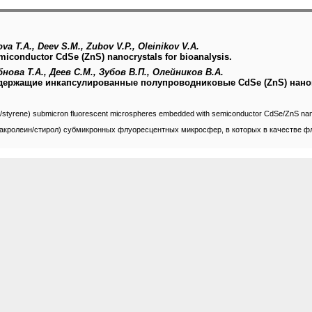
va T.A., Deev S.M., Zubov V.P., Oleinikov V.A.
miconductor CdSe (ZnS) nanocrystals for bioanalysis.
бнова Т.А., Деев С.М., Зубов В.П., Олейников В.А.
держащие инкапсулированные полупроводниковые CdSe (ZnS) нано
ein/styrene) submicron fluorescent microspheres embedded with semiconductor CdSe/ZnS nan
(акролеин/стирол) субмикронных флуоресцентных микросфер, в которых в качестве 