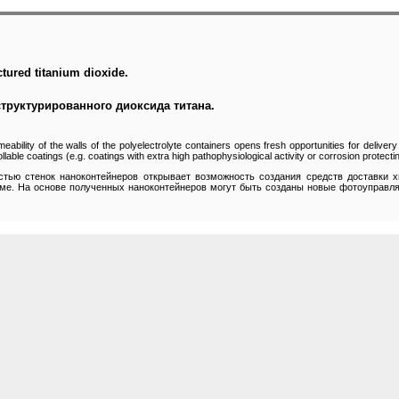
tured titanium dioxide.
труктурированного диоксида титана.
ability of the walls of the polyelectrolyte containers opens fresh opportunities for delivery 
llable coatings (e.g. coatings with extra high pathophysiological activity or corrosion protec
тью стенок наноконтейнеров открывает возможность создания средств доставки х
зме. На основе полученных наноконтейнеров могут быть созданы новые фотоуправля