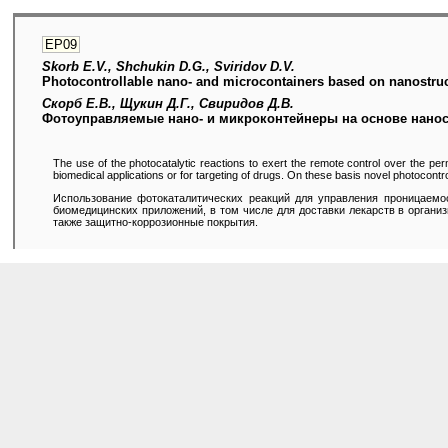
EP09
Skorb E.V., Shchukin D.G., Sviridov D.V.
Photocontrollable nano- and microcontainers based on nanostruc
Скорб Е.В., Щукин Д.Г., Свиридов Д.В.
Фотоуправляемые нано- и микроконтейнеры на основе нанос
The use of the photocatalytic reactions to exert the remote control over the perme
biomedical applications or for targeting of drugs. On these basis novel photocontro
Использование фотокаталитических реакций для управления проницаемос
биомедицинских приложений, в том числе для доставки лекарств в органи
также защитно-коррозионные покрытия.