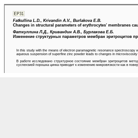
EP31
Fatkullina L.D., Krivandin A.V., Burlakova E.B.
Changes in structural parameters of erythrocytes' membranes cau
Фаткуллина Л.Д., Кривандин А.В., Бурлакова Е.Б.
Изменение структурных параметров мембран эритроцитов при
In this study with the means of electron paramagnetic resonance spectroscopy we
aqueous suspension of superfine zinc powder leads to changes in microviscosity in
В работе исследовано структурное состояние мембран эритроцитов метод
суспензией порошка цинка приводит к изменению микровязкости как в пове