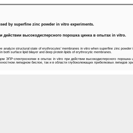
sed by superfine zinc powder in vitro experiments.
 действии высокодисперсного порошка цинка в опытах in vitro.
 analyze structural state of erythrocytes’ membranes in vitro when superfine zinc powder is
 both surface lipid bilayer and deep protein lipids of erythrocytic membranes.
ом ЭПР-спектроскопии в опытах in vitro при действии высокодисперсного порошка 
рхностном липидном бислое, так и в области глубоколежащих прибелковых липидов э